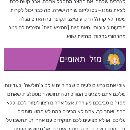
לצרכים שלהם. אם המצב מתסכל אתכם, אבל קשה לכם
לצאת ממנו – נסו ליזום שיחה ישירה. מה כבר יכול לקרות
שעוד לא קרה? הרקיע מייצג תקופה בה האדם מגלה
מודעות ליכולותיו האמיתיות [המציאותיות] ומצליח להיפטר
מהרהורי גדלות ומהזיות שווא.
אולי אתם נראים לעיתים שבריריים אולם ב'חולשה' ובעדינות
שלכם אתם מפגינים המון כוח. התחושה הנוסטלגית שאתם
מפזרים סביבכם מעוררת אצל אחרים רצון לעזור לכם, ללא
הרף. ואחר כך, אתם לא מבינים למה לא ממש סומכים
עליכם, או לא מציעים לכם תפקידים עם אחריות. תחשבו על
זה… התחדשות כבירה תיטיב איתכם, אל תחששו מפניה.