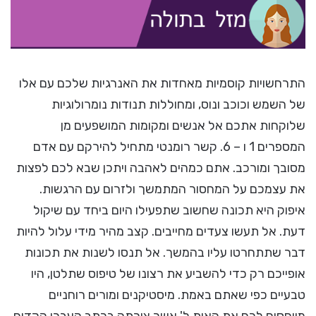
התרחשויות קוסמיות מאחדות את האנרגיות שלכם עם אלו
של השמש וכוכב ונוס, ומחוללות תנודות נומרולוגיות
שלוקחות אתכם אל אנשים ומקומות המושפעים מן
המספרים 1 ו – 6. קשר רומנטי מתחיל להירקם עם אדם
מסובך ומורכב. אתם כמהים לאהבה ויתכן שבא לכם לפצות
את עצמכם על המחסור המתמשך ולזרום עם הרגשות.
איפוק היא תכונה שחשוב שתפעילו היום ביחד עם שיקול
דעת. אל תעשו צעדים מחייבים. קצב מהיר מידי עלול להיות
דבר שתתחרטו עליו בהמשך. אל תנסו לשנות את תכונות
אופייכם רק כדי להשביע את רצונו של טיפוס שתלטן, היו
טבעיים כפי שאתם באמת. מיסטיקנים ומורים רוחניים
מייחסים לכם את האות ל' אשר צורתה בכתב העברי הקדום