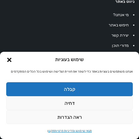
ניווט באתר
מי אנחנו?
חיפוש באתר
יצירת קשר
מדורי תוכן
ניוזלטר אלטרנטיבלי
שימוש בעוגיות
מפת האתר
אנחנו משתמשים בעוגיות באתר כדי לשפר את חוויית הגלישה ושימוש בכל הכלים המתקדמים
תנאי שימוש ומדיניות פרטיות
תקנון
קבלה
הצהרת נגישות
דחיה
אחסון אתרים
ראה הגדרות
LLMs
Extended LLMs
תנאי שימוש ומדיניות פרטיות
תקנון
אתר מטפלים