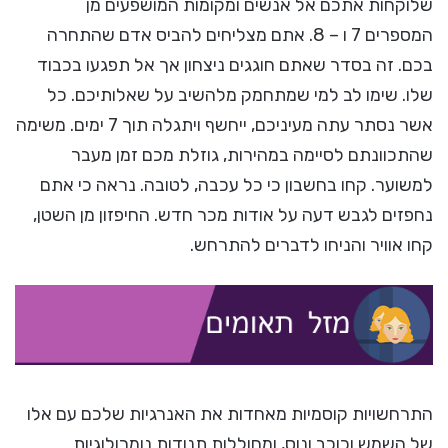
שלוקחות אתכם אל אנשים ומקומות המושפעים מן
המספרים 7 ו – 8. אתם מצליחים להביס אדם שהתחרה
בכם. זה בסדר שאתם חוגגים ניצחון אך אל תפגעו בכבוד
שלו. שימו לב למי שמתחמק מלהשיב על שאלותיכם. כל
אשר נסתר עתה מעיניכם, ייחשף ויתגלה תוך 7 ימים. משימה
שהתכוונתם לסיימה במהירות, גוזלת מכם זמן מעבר
למשוער. קחו בחשבון כי כל עכבה, לטובה. נראה כי אתם
נחפזים לגבש דעה על אודות מכר חדש. החיפזון מן השטן,
קחו אוויר והניחו לדברים להתרחש.
התרחשויות קוסמיות מאחדות את האנרגיות שלכם עם אלו
של השמש וכוכב ונוס, ומחוללות תנודות נומרולוגיות