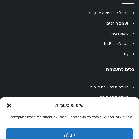
מטפלים ברפואה משלימה
יועצים רוחניים
טיפול רגשי
מטפלים ב NLP
עוד
כלים להעצמה
משפטים לחשיבה חיובית
משפטים להעצמה
שימוש בעוגיות
עוגיית מזל סינית
מחשבון נומרולוגיה
אנחנו משתמשים בעוגיות באתר כדי לשפר את חוויית הגלישה ושימוש בכל הכלים המתקדמים
קריסטלים למזלות
קבלה
קניון רוחניות