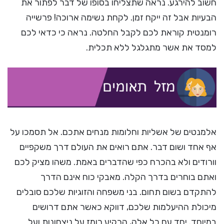
חשוב להירגע. נראה שתצליחו בסופו של דבר לפתור את
הבעיות אבל זה ייקח זמן. לקחת נשימה ארוכה! פרשייה
רומנטית קוראת לכם לקבל החלטה. נראה כי כדאי לכם
למסד את אשר מתגלגל ללא תכלית.
אלמנטים של אשליות וחלומות מנחים אתכם. אל תסמכו על
אף אחד ושום דבר. אתם רואים את העולם דרך משקפיים
וורודים ולא בהכרח כפי שהדברים באמת. משהו מציק לכם
ואתם בוחרים בדרך הקלה. מאבקי כוח אינם הדרך
להתקדם בשום תחום. בני משפחה והזוגיות שלכם סובלים
מיכולת ההיעלמות שלכם, דווקא כאשר אתם דרושים
במיוחד. יחד עם כל אלה, הרקיע רומז על ניצחונות ועל