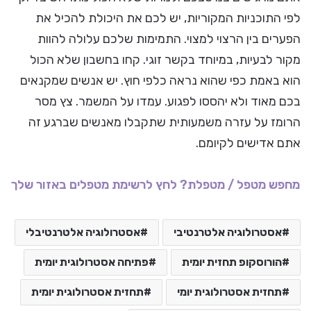
לפי התוכניות המקוריות, יש לכם את היכולת להכיל את
הפערים בין הרצוי למצוי. התמימות שלכם עלולה להוות
מקור לבעיות, במיוחד בקשר זוגי. קחו בחשבון שלא הכול
הוא באמת כפי שהוא נראה כלפי חוץ. יש אנשים שמקנאים
בכם מאוד ולא יהססו לפגוע. עמדו על המשמר. צץ מסר
הרומז על עזרה משמעותית שתקבלו מאנשים שברגע זה
אתם אדישים לקיומם.
מחפש מטפל / מטפלת? לחץ לרשימת מטפלים באזור שלך
אסטרולוגיה אלטרנטיבי
אסטרולוגיה אלטרנטיבלי
הורוסקופ תחזית יומית
פתיחה אסטרולוגית יומית
תחזית אסטרולוגית יומי
תחזית אסטרולוגית יומית