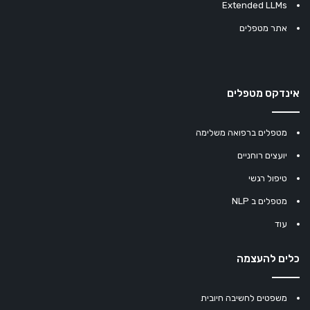
Extended LLMs
אתר מטפלים
אינדקס מטפלים
מטפלים ברפואה משלימה
יועצים רוחניים
טיפול רגשי
מטפלים ב NLP
עוד
כלים להעצמה
משפטים לחשיבה חיובית