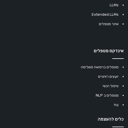
LLMs
Extended LLMs
אתר מטפלים
אינדקס מטפלים
מטפלים ברפואה משלימה
יועצים רוחניים
טיפול רגשי
מטפלים ב NLP
עוד
כלים להעצמה