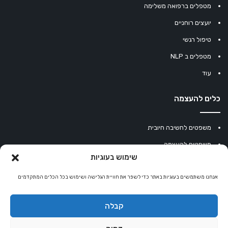
מטפלים ברפואה משלימה
יועצים רוחניים
טיפול רגשי
מטפלים ב NLP
עוד
כלים להעצמה
משפטים לחשיבה חיובית
משפטים להעצמה
שימוש בעוגיות
עוגיית מזל סינית
מחשבון נומרולוגיה
אנחנו משתמשים בעוגיות באתר כדי לשפר את חוויית הגלישה ושימוש בכל הכלים המתקדמים
קריסטלים למזלות
קבלה
קניון רוחניות