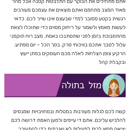
אתם מתחילים את הבוקר עם התלבטות קטנה אבל מהר
מאוד המצב מתחמם ואתם מוצאים את עצמכם מעורבים
רגשית בקטע מסובך למדי שבעצם אינו שייך לכם. כדאי
לעשות מאמץ ולשמור על ריחוק מסוים כדי שתוכלו לצאת
מהתסבוכת בזמן לפני שתסתבכו באמת. מצב רוח תוקפני
עלול לסבך אתכם בוויכוחי סרק. בסך הכל – יום מפתיע.
הרקיע צופן הצלחות לאלה מכם העוסקים במתן ייעוץ
ובקבלת קהל
קשה לכם לגלות מעורבות במטלות ובמחויבויות שמנסים
להלביש עליכם. אתם די עייפים ולמען האמת דרושה לכם
יציאה מחוץ לבית לפעילות לא שגרתית כדי להתעורר