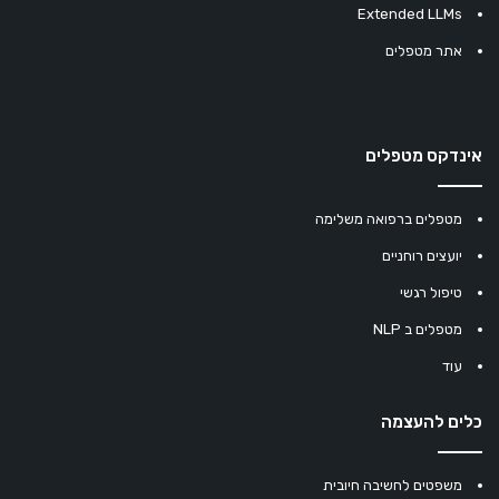
Extended LLMs
אתר מטפלים
אינדקס מטפלים
מטפלים ברפואה משלימה
יועצים רוחניים
טיפול רגשי
מטפלים ב NLP
עוד
כלים להעצמה
משפטים לחשיבה חיובית