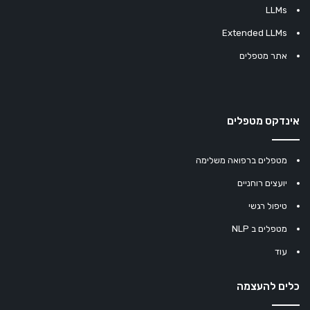
LLMs
Extended LLMs
אתר מטפלים
אינדקס מטפלים
מטפלים ברפואה משלימה
יועצים רוחניים
טיפול רגשי
מטפלים ב NLP
עוד
כלים להעצמה