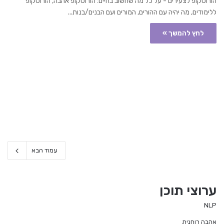
הורוסקופ לצעירים - על כל מה שחשוב בחיים: הורוסקופ אהבה, הורוסקופ
ללימודים, מה יהיה עם ההורים, המורים ועם הבנים/בנות...
לחץ להמשך »
עמוד הבא
ערוצי תוכן
NLP
אהבה רוחנית