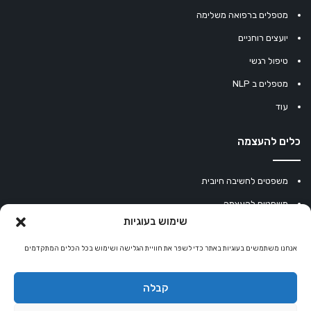
מטפלים ברפואה משלימה
יועצים רוחניים
טיפול רגשי
מטפלים ב NLP
עוד
כלים להעצמה
משפטים לחשיבה חיובית
משפטים להעצמה
שימוש בעוגיות
עוגיית מזל סינית
מחשבון נומרולוגיה
אנחנו משתמשים בעוגיות באתר כדי לשפר את חוויית הגלישה ושימוש בכל הכלים המתקדמים
קריסטלים למזלות
קבלה
קניון רוחניות