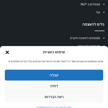
מטפלים ב NLP
עוד
כלים להעצמה
משפטים לחשיבה חיובית
משפטים להעצמה
שימוש בעוגיות
עוגיית מזל סינית
אנחנו משתמשים בעוגיות באתר כדי לשפר את חוויית הגלישה ושימוש בכל הכלים המתקדמים
מחשבון נומרולוגיה
קריסטלים למזלות
קבלה
קניון רוחניות
דחיה
ראה הגדרות
© כל הזכויות שמורות 2026 |
אלטרנטיבלי
שרותי הוסטינג על ידי Sweethome
תנאי שימוש ומדיניות פרטיות
תקנון