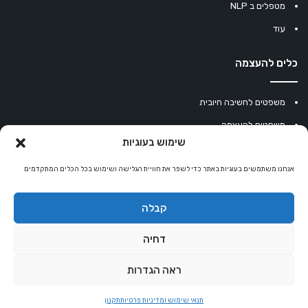
מטפלים ב NLP
עוד
כלים להעצמה
משפטים לחשיבה חיובית
משפטים להעצמה
שימוש בעוגיות
עוגיית מזל סינית
אנחנו משתמשים בעוגיות באתר כדי לשפר את חוויית הגלישה ושימוש בכל הכלים המתקדמים
מחשבון נומרולוגיה
קריסטלים למזלות
קבלה
קניון רוחניות
דחיה
ראה הגדרות
© כל הזכויות שמורות 2026 |
אלטרנטיבלי
שרותי הוסטינג על ידי Sweethome
תנאי שימוש ומדיניות פרטיות
תקנון