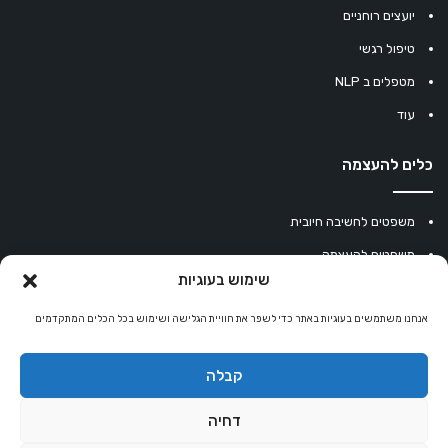
יועצים רוחניים
טיפול רגשי
מטפלים ב NLP
עוד
כלים להעצמה
משפטים לחשיבה חיובית
משפטים להעצמה
שימוש בעוגיות
עוגיית מזל סינית
אנחנו משתמשים בעוגיות באתר כדי לשפר את חוויית הגלישה ושימוש בכל הכלים המתקדמים
מחשבון נומרולוגיה
קריסטלים למזלות
קבלה
קניון רוחניות
דחיה