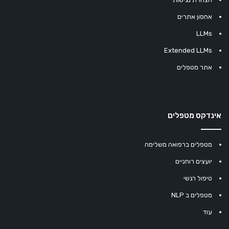
אחסון אתרים
LLMs
Extended LLMs
אתר מטפלים
אינדקס מטפלים
מטפלים ברפואה משלימה
יועצים רוחניים
טיפול רגשי
מטפלים ב NLP
עוד