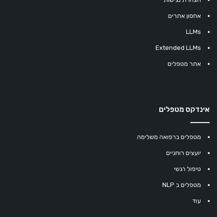
אחסון אתרים
LLMs
Extended LLMs
אתר מטפלים
אינדקס מטפלים
מטפלים ברפואה משלימה
יועצים רוחניים
טיפול רגשי
מטפלים ב NLP
עוד