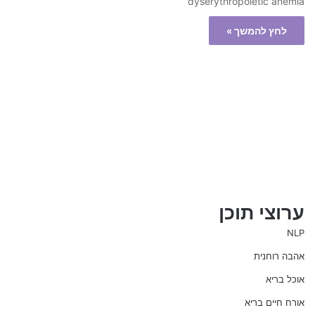
dyserythropoietic anemia
לחץ להמשך »
ערוצי תוכן
NLP
אהבה רוחנית
אוכל בריא
אורח חיים בריא