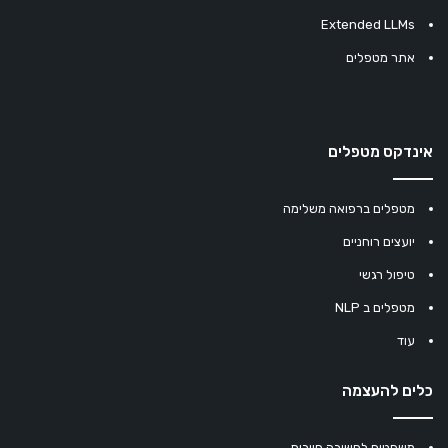
Extended LLMs
אתר מטפלים
אינדקס מטפלים
מטפלים ברפואה משלימה
יועצים רוחניים
טיפול רגשי
מטפלים ב NLP
עוד
כלים להעצמה
משפטים לחשיבה חיובית