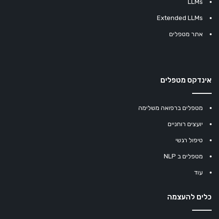
LLMs
Extended LLMs
אתר מטפלים
אינדקס מטפלים
מטפלים ברפואה משלימה
יועצים רוחניים
טיפול רגשי
מטפלים ב NLP
עוד
כלים להעצמה