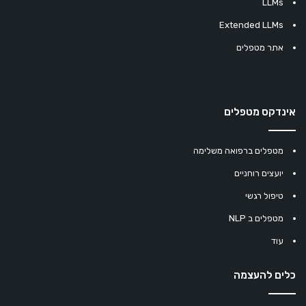
LLMs
Extended LLMs
אתר מטפלים
אינדקס מטפלים
מטפלים ברפואה משלימה
יועצים רוחניים
טיפול רגשי
מטפלים ב NLP
עוד
כלים להעצמה