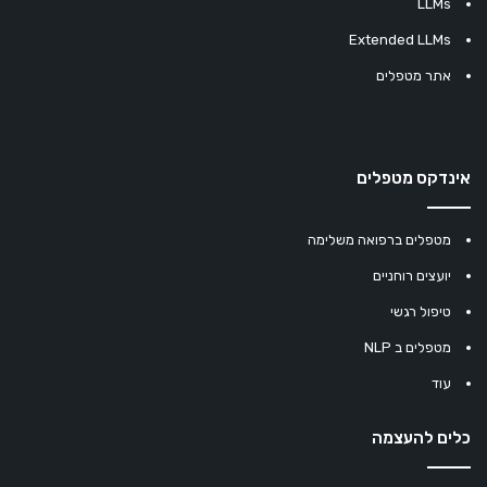
LLMs
Extended LLMs
אתר מטפלים
אינדקס מטפלים
מטפלים ברפואה משלימה
יועצים רוחניים
טיפול רגשי
מטפלים ב NLP
עוד
כלים להעצמה