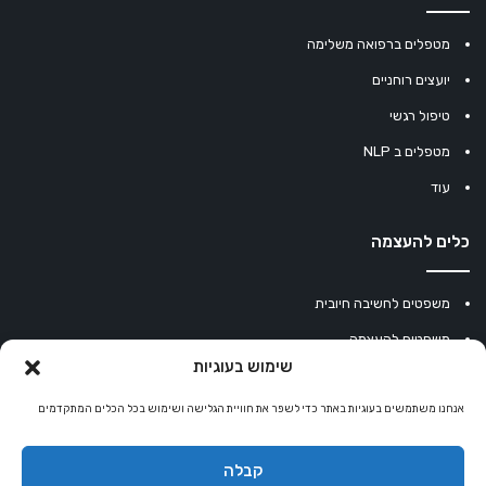
מטפלים ברפואה משלימה
יועצים רוחניים
טיפול רגשי
מטפלים ב NLP
עוד
כלים להעצמה
משפטים לחשיבה חיובית
משפטים להעצמה
שימוש בעוגיות
עוגיית מזל סינית
מחשבון נומרולוגיה
אנחנו משתמשים בעוגיות באתר כדי לשפר את חוויית הגלישה ושימוש בכל הכלים המתקדמים
קריסטלים למזלות
קבלה
קניון רוחניות