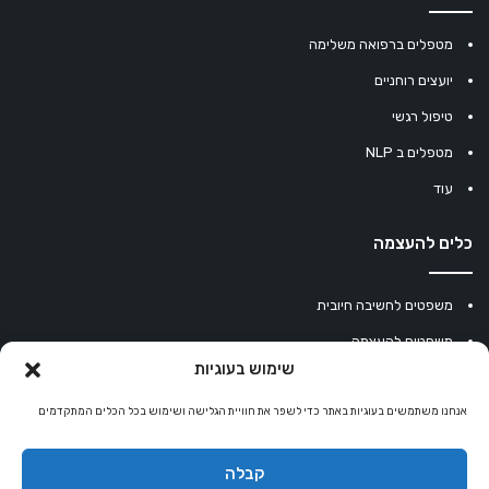
מטפלים ברפואה משלימה
יועצים רוחניים
טיפול רגשי
מטפלים ב NLP
עוד
כלים להעצמה
משפטים לחשיבה חיובית
משפטים להעצמה
שימוש בעוגיות
עוגיית מזל סינית
מחשבון נומרולוגיה
אנחנו משתמשים בעוגיות באתר כדי לשפר את חוויית הגלישה ושימוש בכל הכלים המתקדמים
קריסטלים למזלות
קבלה
קניון רוחניות