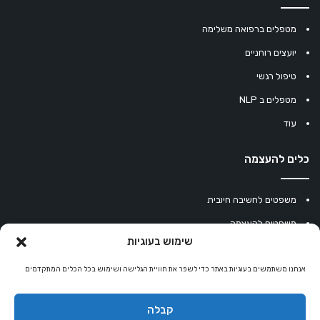
מטפלים ברפואה משלימה
יועצים רוחניים
טיפול רגשי
מטפלים ב NLP
עוד
כלים להעצמה
משפטים לחשיבה חיובית
משפטים להעצמה
שימוש בעוגיות
עוגיית מזל סינית
מחשבון נומרולוגיה
אנחנו משתמשים בעוגיות באתר כדי לשפר את חוויית הגלישה ושימוש בכל הכלים המתקדמים
קריסטלים למזלות
קבלה
קניון רוחניות