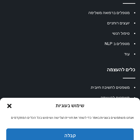
מטפלים ברפואה משלימה
יועצים רוחניים
טיפול רגשי
מטפלים ב NLP
עוד
כלים להעצמה
משפטים לחשיבה חיובית
משפטים להעצמה
שימוש בעוגיות
עוגיית מזל סינית
מחשבון נומרולוגיה
אנחנו משתמשים בעוגיות באתר כדי לשפר את חוויית הגלישה ושימוש בכל הכלים המתקדמים
קריסטלים למזלות
קבלה
קניון רוחניות