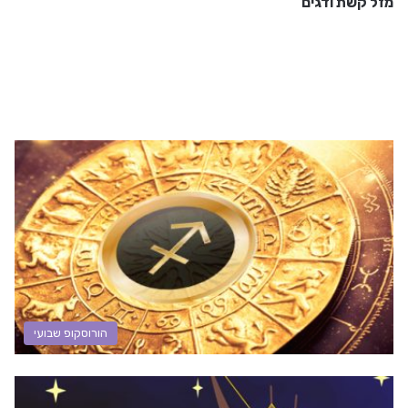
מזל קשת ודגים
הורוסקופ שבועי