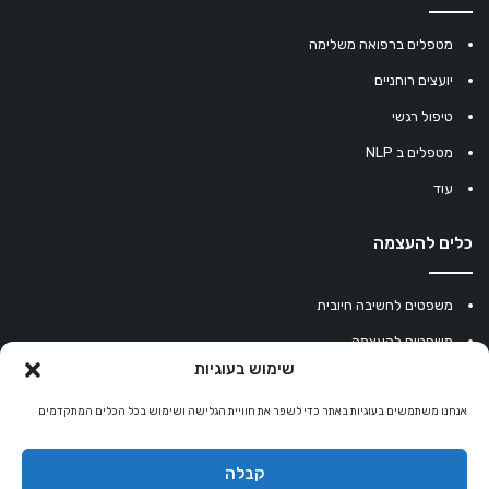
מטפלים ברפואה משלימה
יועצים רוחניים
טיפול רגשי
מטפלים ב NLP
עוד
כלים להעצמה
משפטים לחשיבה חיובית
משפטים להעצמה
שימוש בעוגיות
עוגיית מזל סינית
מחשבון נומרולוגיה
אנחנו משתמשים בעוגיות באתר כדי לשפר את חוויית הגלישה ושימוש בכל הכלים המתקדמים
קריסטלים למזלות
קבלה
קניון רוחניות