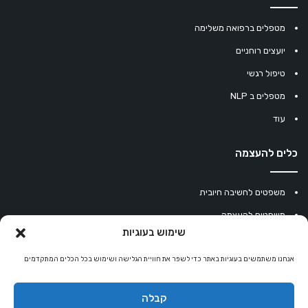
מטפלים ברפואה משלימה
יועצים רוחניים
טיפול רגשי
מטפלים ב NLP
עוד
כלים להעצמה
משפטים לחשיבה חיובית
משפטים להעצמה
שימוש בעוגיות
עוגיית מזל סינית
מחשבון נומרולוגיה
אנחנו משתמשים בעוגיות באתר כדי לשפר את חוויית הגלישה ושימוש בכל הכלים המתקדמים
קריסטלים למזלות
קבלה
קניון רוחניות