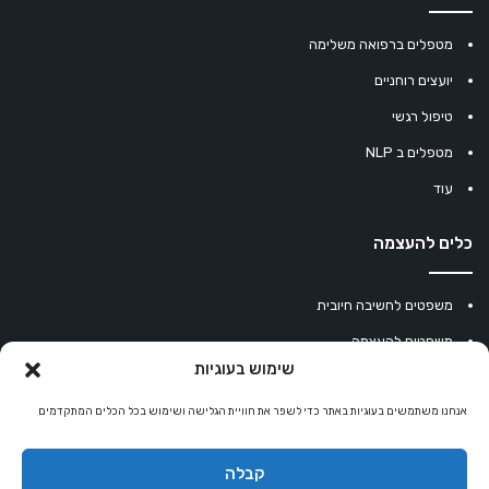
מטפלים ברפואה משלימה
יועצים רוחניים
טיפול רגשי
מטפלים ב NLP
עוד
כלים להעצמה
משפטים לחשיבה חיובית
משפטים להעצמה
שימוש בעוגיות
עוגיית מזל סינית
מחשבון נומרולוגיה
אנחנו משתמשים בעוגיות באתר כדי לשפר את חוויית הגלישה ושימוש בכל הכלים המתקדמים
קריסטלים למזלות
קבלה
קניון רוחניות