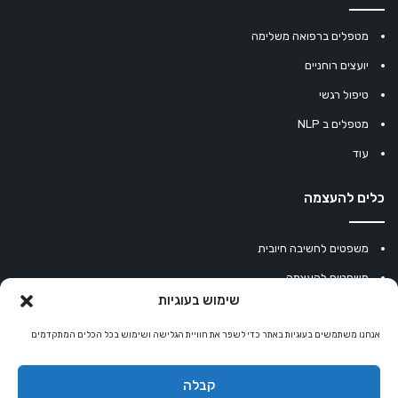
מטפלים ברפואה משלימה
יועצים רוחניים
טיפול רגשי
מטפלים ב NLP
עוד
כלים להעצמה
משפטים לחשיבה חיובית
משפטים להעצמה
שימוש בעוגיות
עוגיית מזל סינית
מחשבון נומרולוגיה
אנחנו משתמשים בעוגיות באתר כדי לשפר את חוויית הגלישה ושימוש בכל הכלים המתקדמים
קריסטלים למזלות
קבלה
קניון רוחניות