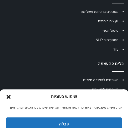
מטפלים ברפואה משלימה
יועצים רוחניים
טיפול רגשי
מטפלים ב NLP
עוד
כלים להעצמה
משפטים לחשיבה חיובית
משפטים להעצמה
שימוש בעוגיות
עוגיית מזל סינית
מחשבון נומרולוגיה
אנחנו משתמשים בעוגיות באתר כדי לשפר את חוויית הגלישה ושימוש בכל הכלים המתקדמים
קריסטלים למזלות
קבלה
קניון רוחניות