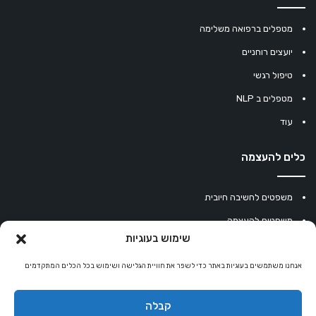
מטפלים ברפואה משלימה
יועצים רוחניים
טיפול רגשי
מטפלים ב NLP
עוד
כלים להעצמה
משפטים לחשיבה חיובית
משפטים להעצמה
שימוש בעוגיות
עוגיית מזל סינית
מחשבון נומרולוגיה
אנחנו משתמשים בעוגיות באתר כדי לשפר את חוויית הגלישה ושימוש בכל הכלים המתקדמים
קריסטלים למזלות
קבלה
קניון רוחניות