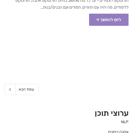
הורוסקופ לצעירים - על כל מה שחשוב בחיים: הורוסקופ אהבה, הורוסקופ
ללימודים, מה יהיה עם ההורים, המורים ועם הבנים/בנות...
לחץ להמשך »
עמוד הבא
ערוצי תוכן
NLP
אהבה רוחנית