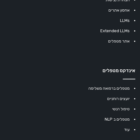
אחסון אתרים
LLMs
Extended LLMs
אתר מטפלים
אינדקס מטפלים
מטפלים ברפואה משלימה
יועצים רוחניים
טיפול רגשי
מטפלים ב NLP
עוד