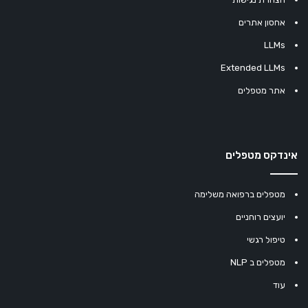
אחסון אתרים
LLMs
Extended LLMs
אתר מטפלים
אינדקס מטפלים
מטפלים ברפואה משלימה
יועצים רוחניים
טיפול רגשי
מטפלים ב NLP
עוד