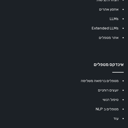
אחסון אתרים
LLMs
Extended LLMs
אתר מטפלים
אינדקס מטפלים
מטפלים ברפואה משלימה
יועצים רוחניים
טיפול רגשי
מטפלים ב NLP
עוד