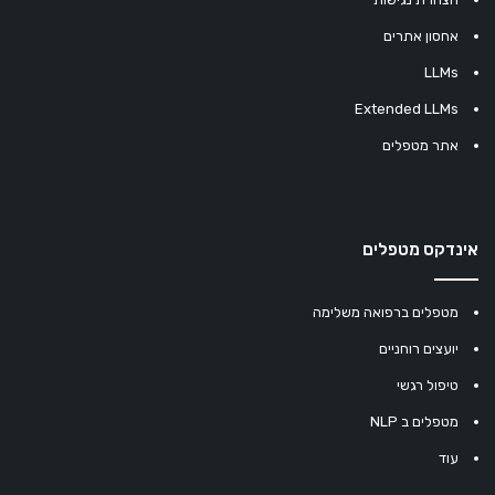
אחסון אתרים
LLMs
Extended LLMs
אתר מטפלים
אינדקס מטפלים
מטפלים ברפואה משלימה
יועצים רוחניים
טיפול רגשי
מטפלים ב NLP
עוד