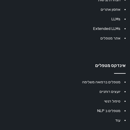
אחסון אתרים
LLMs
Extended LLMs
אתר מטפלים
אינדקס מטפלים
מטפלים ברפואה משלימה
יועצים רוחניים
טיפול רגשי
מטפלים ב NLP
עוד