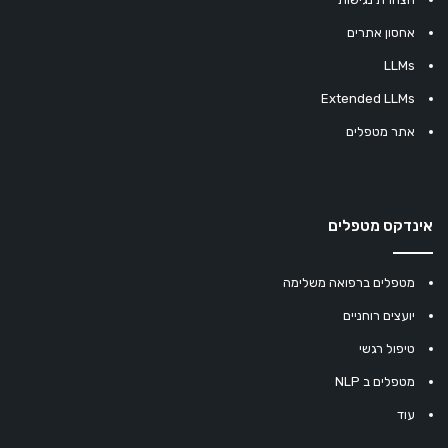
אחסון אתרים
LLMs
Extended LLMs
אתר מטפלים
אינדקס מטפלים
מטפלים ברפואה משלימה
יועצים רוחניים
טיפול רגשי
מטפלים ב NLP
עוד