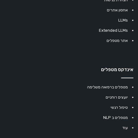
אחסון אתרים
LLMs
Extended LLMs
אתר מטפלים
אינדקס מטפלים
מטפלים ברפואה משלימה
יועצים רוחניים
טיפול רגשי
מטפלים ב NLP
עוד