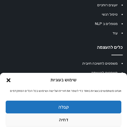
יועצים רוחניים
טיפול רגשי
מטפלים ב NLP
עוד
כלים להעצמה
משפטים לחשיבה חיובית
משפטים להעצמה
שימוש בעוגיות
עוגיית מזל סינית
אנחנו משתמשים בעוגיות באתר כדי לשפר את חוויית הגלישה ושימוש בכל הכלים המתקדמים
מחשבון נומרולוגיה
קריסטלים למזלות
קבלה
קניון רוחניות
דחיה