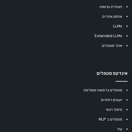
הצהרת נגישות
אחסון אתרים
LLMs
Extended LLMs
אתר מטפלים
אינדקס מטפלים
מטפלים ברפואה משלימה
יועצים רוחניים
טיפול רגשי
מטפלים ב NLP
עוד