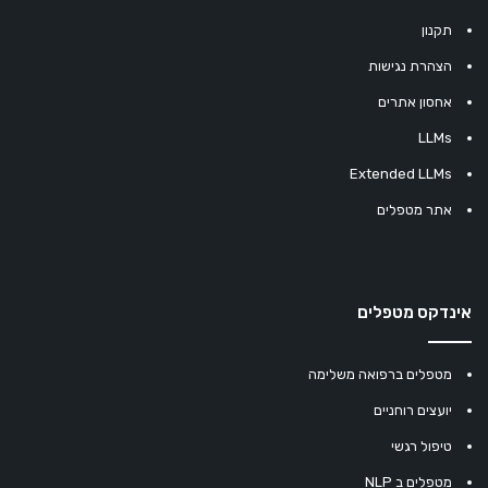
תקנון
הצהרת נגישות
אחסון אתרים
LLMs
Extended LLMs
אתר מטפלים
אינדקס מטפלים
מטפלים ברפואה משלימה
יועצים רוחניים
טיפול רגשי
מטפלים ב NLP