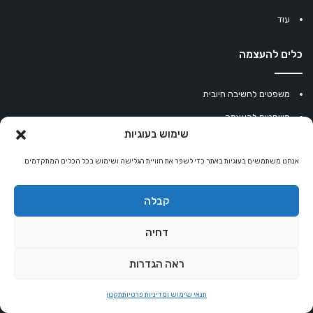
עוד
כלים להעצמה
משפטים לחשיבה חיובית
משפטים להעצמה
שימוש בעוגיות
עוגיית מזל סינית
אנחנו משתמשים בעוגיות באתר כדי לשפר את חוויית הגלישה ושימוש בכל הכלים המתקדמים
מחשבון נומרולוגיה
קריסטלים למזלות
קבלה
קניון רוחניות
דחיה
ראה הגדרות
© כל הזכויות שמורות 2026 |
אלטרנטיבלי
שרותי הוסטינג על ידי Sweethome
תנאי שימוש ומדיניות פרטיות
תקנון