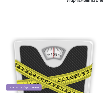
מחשבון bmi אנורקסיה
מחשבוני קלוריות ודיאטה