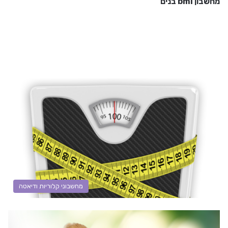
מחשבון bmi בנים
מחשבוני קלוריות ודיאטה