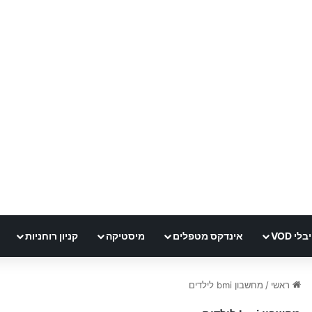
י VOD
אינדקס מטפלים
מיסטיקה
קניון רוחניות
ראשי
/
מחשבון bmi לילדים