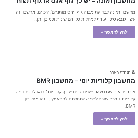
מחשבון תזונה – יש לך גוף אגס או גוף תפוח
מחשבון תזונה לבדיקת מבנה גוף ויחס מותניים/ ירכיים. מחשבון זה
עשוי לנבא סיכון עודף למחלות כלי דם שונות וכמובן יתן…
לחץ להמשך »
הנהלת האתר
מחשבון קלוריות יומי – מחשבון BMR
אתם יודעים שגם שאנו ישנים גופנו שורף קלוריות? בואו לחשב כמה
קלוריות גופכם שורף לפני שהתחלתם להתאמץ.... זהו מחשבון
BMR…
לחץ להמשך »