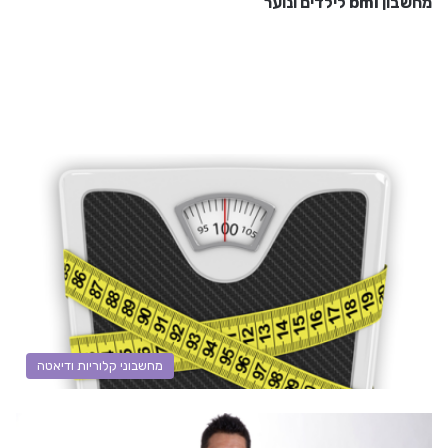
מחשבון bmi לילדים ונוער
מחשבוני קלוריות ודיאטה