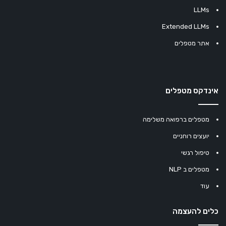
LLMs
Extended LLMs
אתר מטפלים
אינדקס מטפלים
מטפלים ברפואה משלימה
יועצים רוחניים
טיפול רגשי
מטפלים ב NLP
עוד
כלים להעצמה