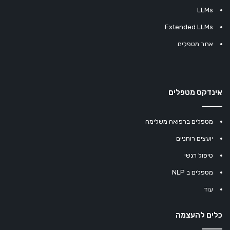
LLMs
Extended LLMs
אתר מטפלים
אינדקס מטפלים
מטפלים ברפואה משלימה
יועצים רוחניים
טיפול רגשי
מטפלים ב NLP
עוד
כלים להעצמה