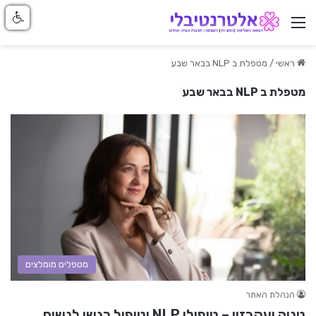
ניווט באתר
ראשי
/
מטפלת ב NLP בבאר שבע
מטפלת ב NLP בבאר שבע
מטפלים מומלצים
הנהלת האתר
טניה יעקבזון – טיפולי NLP וטיפול רגשי לנשים