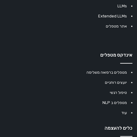
LLMs
Extended LLMs
אתר מטפלים
אינדקס מטפלים
מטפלים ברפואה משלימה
יועצים רוחניים
טיפול רגשי
מטפלים ב NLP
עוד
כלים להעצמה